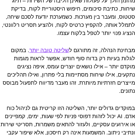
מהזמן הולך על פעולות שאינן הליבה של השירות – תיוג
שיחות, כתיבת סיכומים, חיפוש היסטוריית לקוח, בדיקת
סטטוס, ומעבר בין מערכות. כשמערכת יודעת לסכם שיחה,
לתמלל אותה, להקפיץ כרטיס לקוח, ולהציע תסריט רלוונטי,
הנציג פנוי יותר לטפל בלקוח עצמו.
מבחינת הנהלה, זה מתורגם ל
שליטה טובה יותר
. במקום
לגלות בעיות רק בדוח סוף חודש, אפשר לראות מגמות
מוקדם יותר – אילו נושאים יוצרים עומס, איפה נציגים
נתקעים, אילו שיחות מסתיימות בלי פתרון, ואילו תהליכים
מייצרים חזרתיות מיותרת. זהו מעבר מדיווח לתפעול מבוסס
נתונים.
במוקדים גדולים יותר, השליטה הזו קריטית גם לניהול כוח
אדם. AI יכול לזהות דפוסי פניות לפי שעות, ימים, קמפיינים
או אירועים עסקיים, ולעזור להתאים משמרות, תסריטי שירות
ונתיבי ניתוב. המשמעות אינה רק חיסכון, אלא שיפור עקבי