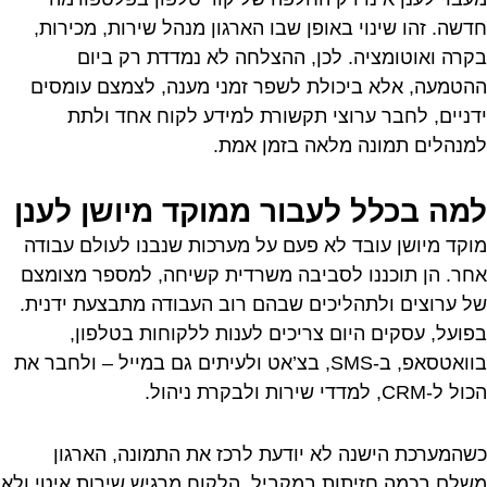
חדשה. זהו שינוי באופן שבו הארגון מנהל שירות, מכירות,
בקרה ואוטומציה. לכן, ההצלחה לא נמדדת רק ביום
ההטמעה, אלא ביכולת לשפר זמני מענה, לצמצם עומסים
ידניים, לחבר ערוצי תקשורת למידע לקוח אחד ולתת
למנהלים תמונה מלאה בזמן אמת.
למה בכלל לעבור ממוקד מיושן לענן
מוקד מיושן עובד לא פעם על מערכות שנבנו לעולם עבודה
אחר. הן תוכננו לסביבה משרדית קשיחה, למספר מצומצם
של ערוצים ולתהליכים שבהם רוב העבודה מתבצעת ידנית.
בפועל, עסקים היום צריכים לענות ללקוחות בטלפון,
בוואטסאפ, ב-SMS, בצ’אט ולעיתים גם במייל – ולחבר את
הכול ל-CRM, למדדי שירות ולבקרת ניהול.
כשהמערכת הישנה לא יודעת לרכז את התמונה, הארגון
משלם בכמה חזיתות במקביל. הלקוח מרגיש שירות איטי ולא