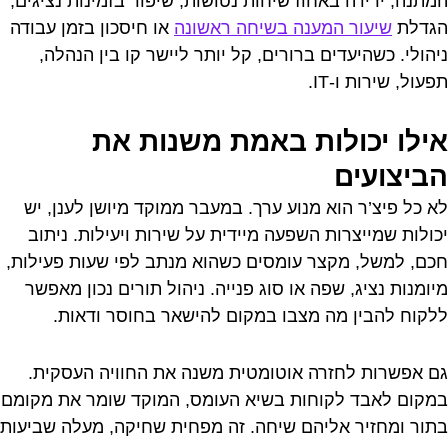
המתנה, ירידה באחוז שיחות נטושות, שיפור בזמינות נציגים,
הגדלת
שיעור המענה בשיחה ראשונה
או חיסכון בזמן עבודה
ניהולי. כשהיעדים ברורים, קל יותר ליישר קו בין הנהלה,
תפעול, שירות ו-IT.
אילו יכולות באמת משנות את
הביצועים
לא כל פיצ’ר הוא מנוע ערך. במעבר ממוקד מיושן לענן, יש
יכולות שמייצרות השפעה מיידית על שירות ויעילות. ניתוב
חכם, למשל, מקצר עומסים כשהוא מנתב לפי שעות פעילות,
מיומנות נציג, שפה או סוג פנייה. ניהול תורים נכון מאפשר
ללקוח להבין מה מצבו במקום להישאר בחוסר ודאות.
גם אפשרות לחזרה אוטומטית משנה את החוויה העסקית.
במקום לאבד לקוחות בשיא העומס, המוקד שומר את מקומם
בתור ומחזיר אליהם שיחה. זה מפחית שחיקה, מעלה שביעות