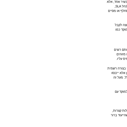
כשיר אחד, אלא
ערוץ שירות שמתחבר למוקד, למערכות העסקיות, ולתהליכי העבודה הקיימים. חיבור נכון מאפשר לנהל SLA,
חלף או מסיים
וצה לקבל
וקד כמו
תם רוצים
 מזוהים
ס עליו.
 בצורה רשמית
אלא ייכנסו
ל. מעל זה
למוקד עם
לות קצרות,
ייעוד ברור