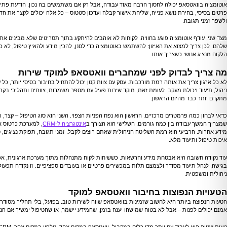
אוטומציה בוואטסאפ יכולה לחסוך הרבה מאוד עבודה, אבל רק אם משתמשים בה נכון. הודעת פתיח
פרטים בסיסי, בחירת נושא פנייה, שליחת אישור קבלה ועדכון סטטוס – כל אלה יכולים לקצר את הדר
ולשפר זמני תגובה.
מצד שני, עודף אוטומציה פוגע בחוויה. לקוחות לא אוהבים להיתקע בתוך תסריטים שלא מבינים א
שלהם. לכן צריך למצוא את האיזון: להשתמש באוטומציה כדי לסנן, להכין מידע ולהאיץ טיפול, לא כ
הלקוח מנציג אנושי כשצריך אותו.
מה צריך לבדוק לפני שמחברים וואטסאפ למוקד שירות
לא כל ארגון צריך את אותה רמת מורכבות. עסק עם צוות קטן יכול להתחיל בחיבור בסיסי יותר, כל ע
ניהול, תיעוד ויכולת מעקב. לעומת זאת, מוקד שירות פעיל עם מספר משמרות, צוותים ותהליכי בקר
מתקדם יותר כבר מהיום הראשון.
כדאי לבחון כמה פרמטרים מרכזיים. הראשון הוא נפח הפניות הצפוי. השני הוא סוג הטיפול – קצר, ת
שמצריך המשך עבודה בין כמה גורמים. השלישי הוא הצורך ב
אינטגרציה ל-CRM
, למערכת כרטוס א
מידע אחרות. הרביעי הוא רמת השליטה הניהולית שאתם רוצים לקבל: זמני תגובה, תפוקת נציגים, 
איכות טיפול ותיעוד מלא.
עוד נקודה חשובה היא אבטחת מידע והרשאות. כששיחות לקוח מתנהלות מתוך מערכת ארגונית, א
בגישה, לנהל תיעוד מסודר ולצמצם תלות במכשירים פרטיים או בעובדים ספציפיים. זו נקודה תפעול
ניהולית ומשפטית.
הטעויות הנפוצות בחיבור וואטסאפ למוקד
הטעות הנפוצה ביותר היא לחשוב שזמינות בוואטסאפ שווה לשירות טוב. בפועל, בלי תהליך מסודר,
אמנם יכולים לפנות – אבל לא בטוח שמישהו יענה בזמן, שהמידע יישמר, או שהטיפול ימשיך אם הנציג