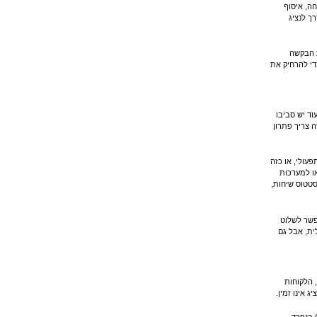
ה, איסוף
ך לנציג
ת הבקשה
די להרחיק את
וד יש סביבו
ה צריך פתרון
פעולי, או כזה
ו למערכות
סטטוס שיחות,
פשר לשלוט
ית, אבל גם
 הלקוחות
 אינו זמין.
טעות שנייה היא לעבוד עם יותר מדי כלים במקביל. וואטסאפ במקום אחד, טלפון במקום אחר, CRM בנפרד,