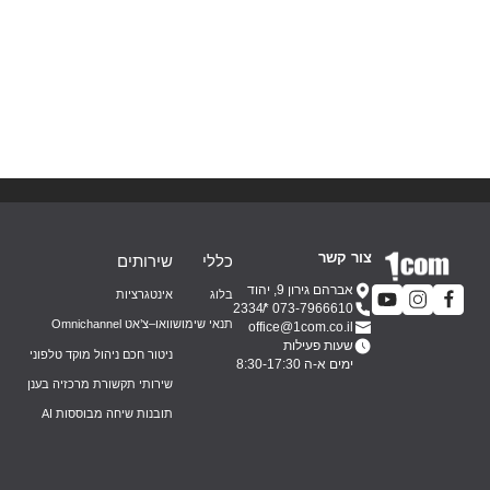
איך לחבר טלפוניה למערכת CRM ולשפר כל שיחה
קרא עוד
צור קשר
כללי
שירותים
אברהם גירון 9, יהוד
בלוג
אינטגרציות
*2334
073-7966610
תנאי שימוש
וואו–צ’אט Omnichannel
office@1com.co.il
שעות פעילות
ניטור חכם ניהול מוקד טלפוני
ימים א-ה 8:30-17:30
שירותי תקשורת מרכזיה בענן
תובנות שיחה מבוססות AI