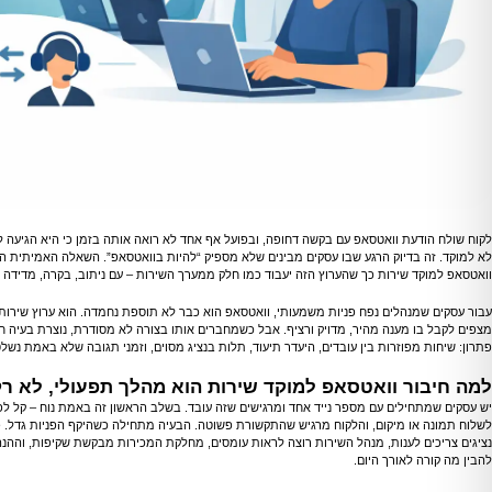
לקוח שולח הודעת וואטסאפ עם בקשה דחופה, ובפועל אף אחד לא רואה אותה בזמן כי היא הגיעה לט
לא למוקד. זה בדיוק הרגע שבו עסקים מבינים שלא מספיק “להיות בוואטסאפ”. השאלה האמיתית ה
וואטסאפ למוקד שירות כך שהערוץ הזה יעבוד כמו חלק ממערך השירות – עם ניתוב, בקרה, מדידה 
עבור עסקים שמנהלים נפח פניות משמעותי, וואטסאפ הוא כבר לא תוספת נחמדה. הוא ערוץ שירות
מצפים לקבל בו מענה מהיר, מדויק ורציף. אבל כשמחברים אותו בצורה לא מסודרת, נוצרת בעיה 
פתרון: שיחות מפוזרות בין עובדים, היעדר תיעוד, תלות בנציג מסוים, וזמני תגובה שלא באמת נשלט
למה חיבור וואטסאפ למוקד שירות הוא מהלך תפעולי, לא רק 
יש עסקים שמתחילים עם מספר נייד אחד ומרגישים שזה עובד. בשלב הראשון זה באמת נוח – קל לפ
לשלוח תמונה או מיקום, והלקוח מרגיש שהתקשורת פשוטה. הבעיה מתחילה כשהיקף הפניות גדל.
נציגים צריכים לענות, מנהל השירות רוצה לראות עומסים, מחלקת המכירות מבקשת שקיפות, וההנ
להבין מה קורה לאורך היום.