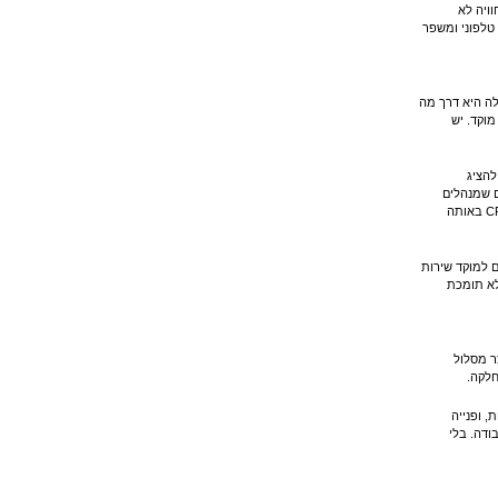
וויה לא
טלפוני ומשפר
ה היא דרך מה
מוקד. יש
להציג
ם שמנהלים
כמה ערוצים במקביל, הערך גדל עוד יותר כשהוואטסאפ יושב לצד הטלפון, ה-SMS, הטפסים וה-CRM באותה
 למוקד שירות
לא תומכת
ר מסלול
חלקה.
 לקוח VIP יכול לקבל קדימות, ופנייה
ודה. בלי