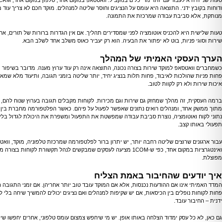
ודוחות בקובץ ידני. התוצאה היא עומס על הנציגים וחוסר שליטה למנהלים. מוקד חכם לא צריך עוד
מנותקת, אלא סביבת עבודה שמרכזת את התמונה.
טעות שלישית היא להכניס אוטומציה לפני שמסדירים תהליך. אם אין הגדרות ברורות של תורים, אחרי
שירות וסוגי פניות, בוט לא יפתור את הבעיה. הוא רק יעביר כאוס משלב אחד לשלב הבא.
הערך העסקי האמיתי של המהלך
כשמחברים וואטסאפ למוקד שירות בצורה נכונה, התוצאה אינה רק עוד ערוץ מענה. מדובר בשיפור מ
פחות פניות שהולכות לאיבוד, פחות תלות בנציג יחיד, יותר שליטה בזמני תגובה, ותיעוד מלא שמ
איכות שירות ולא רק לקוות לטוב.
ברמה העסקית, זה מהלך שמחזק גם שירות וגם מכירות. לקוחות מקבלים תגובה בערוץ שנוח להם, נ
מתוך ממשק אחד, ומנהלים רואים נתונים שאפשר לפעול על פיהם. כאשר הפלטפורמה מחברת בין ע
נתוני לקוח ואוטומציה, נוצרת סביבת עבודה שמפשטת את התפעול ומשפרת את היכולת לגדול בלי
תפעולי באותו קצב.
עבור ארגונים שרוצים שליטה רחבה יותר, יש יתרון ברור לפלטפורמה שמרכזת טלפוניה, מוקד, וואטס
ואינטגרציות במקום אחד, כפי ש-1COM מציעה לעסקים שמבקשים לנהל תקשורת לקוחות בצ
מפוצלת.
איך יודעים שהחיבור באמת הצליח
המדד האמיתי אינו אם ההודעות נכנסות, אלא אם המוקד עובד טוב יותר אחריהן. אם זמני התגובה 
פחות לקוחות נופלים בין הכיסאות, אם יש שקיפות למנהלים ואם נציגים יכולים להמשיך שיחה בלי 
ידנית – החיבור עובד.
גם כאן, לא כל עסק ימדוד הצלחה באותו אופן. יש מי שיחפש צמצום עומס טלפוני, אחרים יחפשו שיפ