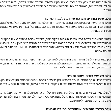
אם הכל נכנס לאותו ערוץ בלי הגדרה, נציגים יתקשו לתעדף, מנהלים יתקשו למדוד, ולקוחות יקבלו ח
אחידה. לעומת זאת, כשמגדירים מה וואטסאפ אמור לפתור, אפשר לייצר ערוץ יעיל שמצמצם עומס 
זמינות.
שלב שני: בוחרים מערכת שיודעת לעבוד כמוקד
זו נקודת ההכרעה. הרבה עסקים חושבים שהאתגר הוא רק לפתוח וואטסאפ עסקי, אבל בפועל השאל
הצוות יעבוד. אם נציגים עונים מאפליקציה בטלפון או ממחשב מקומי בלי בקרה מרכזית, אין באמת 
תקשורת מבוזרת.
פלטפורמה נכונה צריכה לרכז את כל השיחות במקום אחד, לאפשר עבודה למספר נציגים במקביל, 
היסטוריית שיחה, לתעד פעולות, להגדיר הרשאות ולתת למנהלים תמונת מצב בזמן אמת. בארגוני
סביבת עבודה.
כאן נכנס גם שיקול של צמיחה. פתרון שמתאים לעסק קטן עם עשרות פניות בחודש לא בהכרח יתאים
עם מאות או אלפי שיחות כתובות. לכן חשוב לבחור מערכת שלא רק פותרת את הצורך של היום, א
בהתרחבות, באוטומציה ובניהול עומסים לאורך זמן.
שלב שלישי: בונים ניתוב ותורים
ברגע שהערוץ הופך למוקדי, חייבים להחליט לאן כל פנייה זורמת. ניתוב טוב חוסך זמן לנציגים ומקצ
ללקוח. אפשר לנתב לפי שעות פעילות, לפי סוג בקשה, לפי שפת שירות, לפי סטטוס לקוח או לפי מ
למשל, פנייה בנושא חיוב לא צריכה להגיע לאותו תור של תמיכה טכנית.
שנכנסת מחוץ לשעות הפעילות יכולה לקבל מענה אוטומטי והעברה לטיפול מסודר בתחילת יום העב
ניתוב כזה, הכול מצטבר לאותו עומס.
שלב רביעי: מוסיפים אוטומציה במידה הנכונה