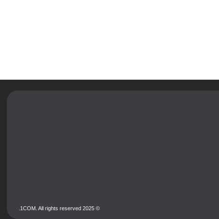
היתרונות של תקשורת רב ערוצית לעסק צומח
קרא עוד
© 2025 1COM. All rights reserved.