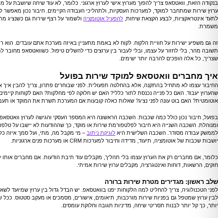
בנקודה הזאת, וואטסאפ צריך להפוך מערוץ אישי לערוץ ארגוני. כלומר, לא עוד שיחה שיושבת על מ
לתעד אינטראקציות, לבצע הקצאת שיחות,
להפעיל אוטומציה
ולשמור על רצף שירות גם כשנציג מת
משמרת.
זה גם משפיע ישירות על חוויית הלקוח. לקוח לא באמת מתעניין באיזה מערכת אתם עובדים. הוא ר
תשובה מהר, בלי לחזור על עצמו, ובלי לעבור בין ערוצים כדי להשלים טיפול. כשוואטסאפ מחובר למ
שצריך, כל אלה הופכים להרבה יותר ישימים.
איך מחברים וואטסאפ למוקד שירות בפועל
החיבור עצמו לא מתחיל בהתקנה, אלא בהחלטה תפעולית. לפני שבוחרים פתרון, צריך להבין איך א
שהערוץ יעבוד. האם כל פנייה נכנסת לתור כללי? האם יש חלוקה לפי מחלקות? האם לקוחות קיימים
אוטומטית? האם בוט עונה לפני נציג? שאלות כאלה קובעות אם המערכת תשרת את המוקד או תעמי
בפועל, חיבור נכון כולל כמה שכבות. השכבה הראשונה היא המספר העסקי והגישה לערוץ וואטסאפ
ומנוהלת. השכבה השנייה היא חיבור לפלטפורמת שירות או מוקד, כך שההודעות לא יישבו על טלפון 
לממשק עבודה מסודר. השכבה השלישית היא
לוגיקת ניתוב
– מי מקבל מה, מתי, ועל סמך איזה כל
יושבות שכבות של אוטומציה, תיעוד, מדידה וחיבור למערכות CRM או מערכות פנים ארגוניות.
כלומר, אם מחברים רק את הערוץ עצמו בלי תהליך, מקבלים עוד תיבת הודעות. אם מחברים אותו 
חוקים, הרשאות, דוחות ואינטגרציה, מקבלים ערוץ שירות אמיתי.
שלב ראשון: מגדירים מטרת שירות ברורה
לפני הטכנולוגיה, צריך להחליט למה הלקוחות יפנו בוואטסאפ. יש הבדל גדול בין ערוץ שמיועד לשא
לבין ערוץ שמטפל גם בפניות שירות מורכבות, תיאומים, אישורים, מסמכים או מעקב סטטוס. ככל שה
יותר, כך קל יותר לבנות תסריטי שיחה, מדיניות תגובה וחלוקת עומסים.