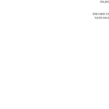
חון את
יך אתם רוצים
ם את החיבור