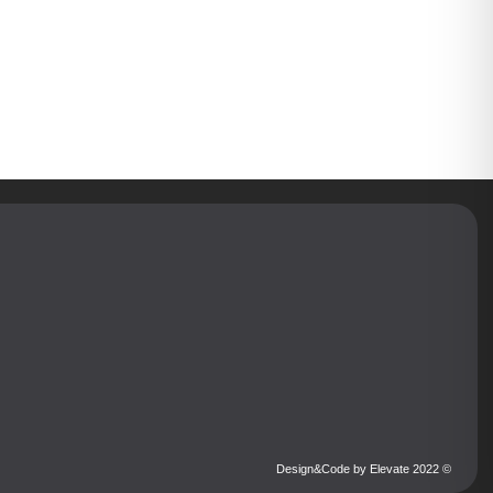
מרכזיה וירטואלית מול SIP Trunk – מה לבחור
קרא עוד
© 2022 Design&Code by Elevate