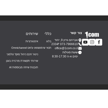
צור קשר
כללי
שירותים
אברהם גירון 9, יהוד
בלוג
אינטגרציות
*2334
073-7966610
תנאי שימוש
וואו–צ’אט Omnichannel
office@1com.co.il
שעות פעילות
ניטור חכם ניהול מוקד טלפוני
ימים א-ה 8:30-17:30
שירותי תקשורת מרכזיה בענן
תובנות שיחה מבוססות AI