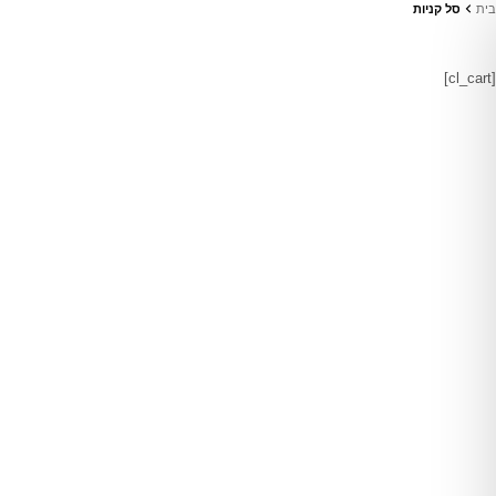
בית
סל קניות
[cl_cart]