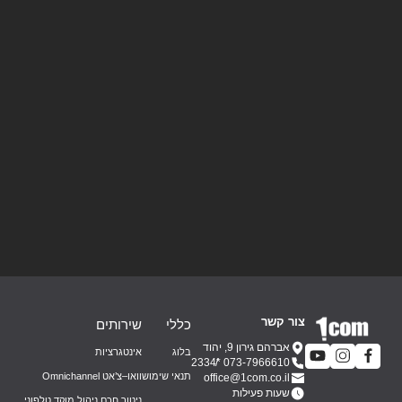
צור קשר
כללי
שירותים
אברהם גירון 9, יהוד
בלוג
אינטגרציות
*2334
073-7966610
תנאי שימוש
וואו–צ’אט Omnichannel
office@1com.co.il
שעות פעילות
ניטור חכם ניהול מוקד טלפוני