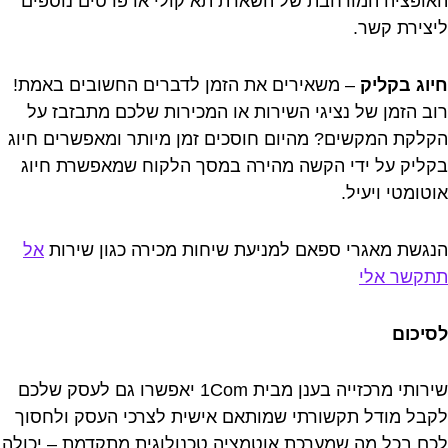
האופציה המורחבת של השארת תא קולי או פרטים נוספים
ליצירת קשר.
חיוג בקליק
– משאירים את הזמן לדברים החשובים באמת!
רוב הזמן של נציגי השירות או המכירות שלכם מתבזבז על
הקלקת המקשים? מהיום חוסכים זמן מיותר ומאפשרים חיוג
בקליק על ידי הקשה מהירה במסך הלקוח שמאפשרת חיוג
אוטומטי ויעיל.
הנגשת מאגרי ספאם למניעת שיחות מכירה כגון שירות
אל
תתקשר אלי
לסיכום
שירותי מרכזייה בענן מבית 1Com יאפשרו גם לעסק שלכם
לקבל מודל תקשורתי שמותאם אישית לצרכי העסק ולחסוך
לכם בכל מה שמערכת אוטמציה טכנולוגית מתקדמת – יכולה