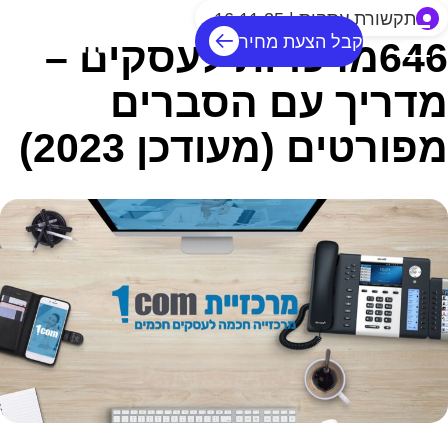
תקשורת עסקית | 16.11.25
קבל הצעת מחיר
646מרכזיות לעסקים –
מדריך עם הסברים
מפורטים (מעודכן 2023)