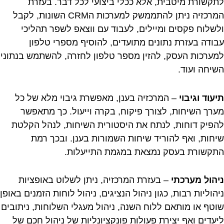
לתקשורת מיטבית, אלא ככלי ביצועי לכל דבר. בעזרת
המרכזיה ניתן להתממשק למערכות הCRM השונות, לקבל
ולשלוח פקסים ומיילים, לעבוד עם ווצאפ לשפר תהליכי
עבודה בעזרת נתונים מתועדים, להוסיף מספרי טלפון
למערכות העסק, להזין מספר טלפון לחזרה, להשתמש בנתוני
השיחה ועוד.
תיעוד וגיבוי
– המרכזיה בענן, מאפשרת גיבוי מלא של כל
מערך השיחות, לצורך פיקוח, בקרה וייעול. כך מתאפשר
להפיק דוחות, לנתח את היסטורית השיחות, לנהל הקלטת
שיחות, ואף להוריד שיחות השמורות בענן. ובכך רמת
התקשורת בעסק נמצאת במגמת התייעלות.
ניהול מערכתי
– בעזרת המרכזיה, ניתן לשלוט באופציות
ניהוליות רבות, כגון ניהול הנציגים, ניהול לוחות הזמנים באופן
שוטף או מותאם ללוח השנה, ניהול מעגלי השלוחות, ניתובים
ליעדים ואף יצירת פעולות פונקציונליות של ניהול חכם של